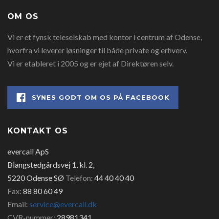
OM OS
Vi er et fynsk teleselskab med kontor i centrum af Odense,
hvorfra vi leverer løsninger til både private og erhverv.
Vi er etableret i 2005 og er ejet af Direktøren selv.
SYNES GODT OM OS PÅ FACEBOOK
KONTAKT OS
evercall ApS
Blangstedgårdsvej 1, kl. 2,
5220 Odense SØ
Telefon:
44 40 40 40
Fax:
88 80 60 49
Email:
service@evercall.dk
CVR-nummer:
28981341