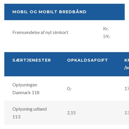
MOBIL OG MOBILT BREDBÅND
Kr.
Fremsendelse af nyt simkort
59,-
SÆRTJENESTER
OPKALDSAFGIFT
K
/
Oplysningen
0,-
17
Danmark 118
Oplysning udland
2,15
13
113