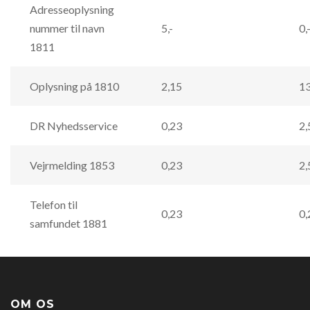
Adresseoplysning
nummer til navn
5,-
0,
1811
Oplysning på 1810
2,15
13
DR Nyhedsservice
0,23
2,
Vejrmelding 1853
0,23
2,
Telefon til
0,23
0,
samfundet 1881
OM OS