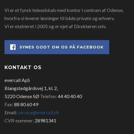
Vi er et fynsk teleselskab med kontor i centrum af Odense,
hvorfra vi leverer løsninger til både private og erhverv.
Vi er etableret i 2005 og er ejet af Direktøren selv.
SYNES GODT OM OS PÅ FACEBOOK
KONTAKT OS
evercall ApS
Blangstedgårdsvej 1, kl. 2,
5220 Odense SØ
Telefon:
44 40 40 40
Fax:
88 80 60 49
Email:
service@evercall.dk
CVR-nummer:
28981341